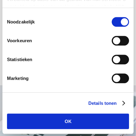
gaat akkoord met onze cookies als u onze website blijft
gebruiken.
Toestemmingsselectie
Noodzakelijk
Voorkeuren
Statistieken
Marketing
Details tonen
OK