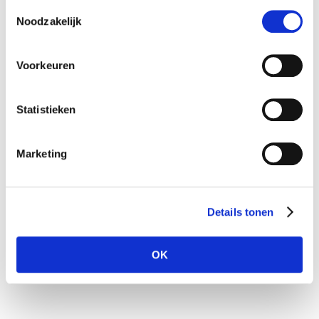
gebruiken.
Toestemmingsselectie
Noodzakelijk
Voorkeuren
Statistieken
Marketing
Details tonen
OK