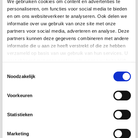
OP
UNCATEGORIZED
.
GEEN REACTIES
We gebruiken cookies om content en advertenties te
HELLO
personaliseren, om functies voor social media te bieden
WORLD!
en om ons websiteverkeer te analyseren. Ook delen we
Welcome to WordPress. This is your first post. Edit or delete
informatie over uw gebruik van onze site met onze
it, then start writing!
partners voor social media, adverteren en analyse. Deze
partners kunnen deze gegevens combineren met andere
informatie die u aan ze heeft verstrekt of die ze hebben
verzameld op basis van uw gebruik van hun services. U
gaat akkoord met onze cookies als u onze website blijft
Hello world!
gebruiken.
Toestemmingsselectie
Noodzakelijk
Hello world!
Voorkeuren
juni 2018
mei 2016
Statistieken
Uncategorized
Marketing
Login