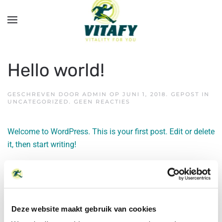
Overslaan en naar de inhoud gaan
Hello world!
GESCHREVEN DOOR
ADMIN
OP
JUNI 1, 2018
. GEPOST IN
OP
UNCATEGORIZED
.
GEEN REACTIES
HELLO
WORLD!
Welcome to WordPress. This is your first post. Edit or delete
it, then start writing!
Hello world!
Deze website maakt gebruik van cookies
GESCHREVEN DOOR
ADMIN
OP
MEI 10, 2016
. GEPOST IN