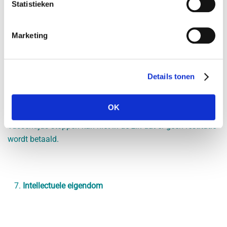
Statistieken
Beëindigen
Marketing
Je abonnement eindigt vanzelf na 12 maanden. Je kunt
Details tonen
het abonnement altijd verlengen.
OK
Tussentijds stoppen kan niet in de zin dat er geen restitutie
wordt betaald.
Intellectuele eigendom