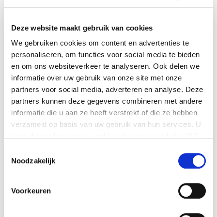
aanleveren, en Vitafy lijdt daardoor schade dan ben jij
aansprakelijk.
Deze website maakt gebruik van cookies
We gebruiken cookies om content en advertenties te
personaliseren, om functies voor social media te bieden
Vitafy mag altijd besluiten om te stoppen met het
en om ons websiteverkeer te analyseren. Ook delen we
aanleveren van haar diensten. Uiteraard zorgt Vitafy dan
informatie over uw gebruik van onze site met onze
voor een nette afhandeling van zaken.
partners voor social media, adverteren en analyse. Deze
partners kunnen deze gegevens combineren met andere
informatie die u aan ze heeft verstrekt of die ze hebben
verzameld op basis van uw gebruik van hun services. U
Risico en aansprakelijkheid
gaat akkoord met onze cookies als u onze website blijft
gebruiken.
Toestemmingsselectie
Noodzakelijk
Vitafy is niet aansprakelijk voor schade aan jou of aan
Voorkeuren
jouw spullen. Let dus goed op jezelf en op je spullen.