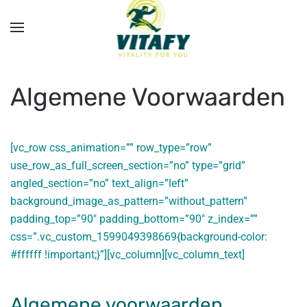
Overslaan en naar de inhoud gaan
Algemene Voorwaarden
[vc_row css_animation=”” row_type=”row”
use_row_as_full_screen_section=”no” type=”grid”
angled_section=”no” text_align=”left”
background_image_as_pattern=”without_pattern”
padding_top=”90″ padding_bottom=”90″ z_index=””
css=”.vc_custom_1599049398669{background-color:
#ffffff !important;}”][vc_column][vc_column_text]
Algemene voorwaarden